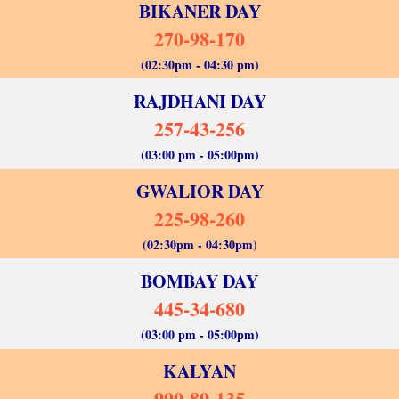
BIKANER DAY
270-98-170
(02:30pm - 04:30 pm)
RAJDHANI DAY
257-43-256
(03:00 pm - 05:00pm)
GWALIOR DAY
225-98-260
(02:30pm - 04:30pm)
BOMBAY DAY
445-34-680
(03:00 pm - 05:00pm)
KALYAN
990-89-135