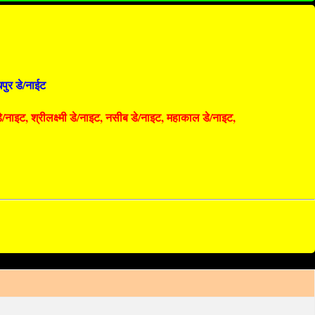
पुर डे/नाईट
 डे/नाइट, श्रीलक्ष्मी डे/नाइट, नसीब डे/नाइट, महाकाल डे/नाइट,