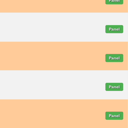
Panel
Panel
Panel
Panel
Panel