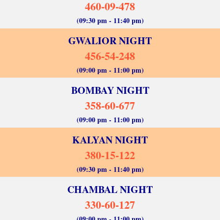
460-09-478
(09:30 pm - 11:40 pm)
GWALIOR NIGHT
456-54-248
(09:00 pm - 11:00 pm)
BOMBAY NIGHT
358-60-677
(09:00 pm - 11:00 pm)
KALYAN NIGHT
380-15-122
(09:30 pm - 11:40 pm)
CHAMBAL NIGHT
330-60-127
(09:00 pm - 11:00 pm)