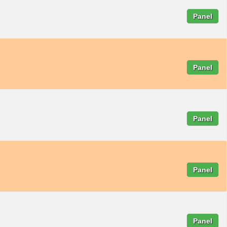
Panel
Panel
Panel
Panel
Panel