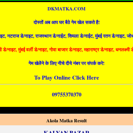
DKMATKA.COM
दोस्तों अब आप घर बैठे गेम खेल सकते है!
इट, नटराज डे/नाइट, राजस्थान डे/नाईट, शिमला डे/नाईट, मुंबई रतन डे/नाइट, जोध
डे/नाइट, मुंबई वर्ली डे/नाइट, गोवा बाजार डे/नाइट, महाराष्ट्र डे/नाइट, धनलक्ष्मी
गेम खेलेंने के लिए नीचे दीये नंबर पर संपर्क करे!
To Play Online Click Here
09755370370
Akola Matka Result
KALYAN BAZAR