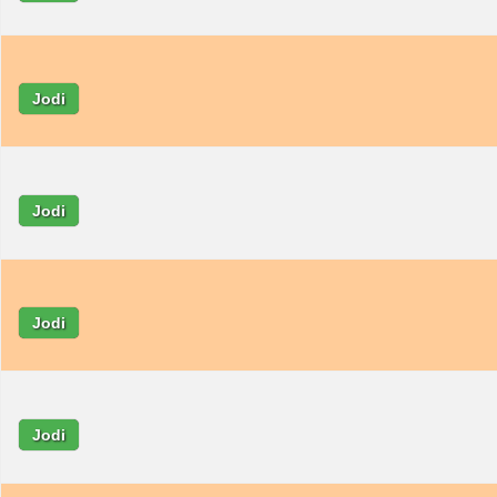
Jodi
Jodi
Jodi
Jodi