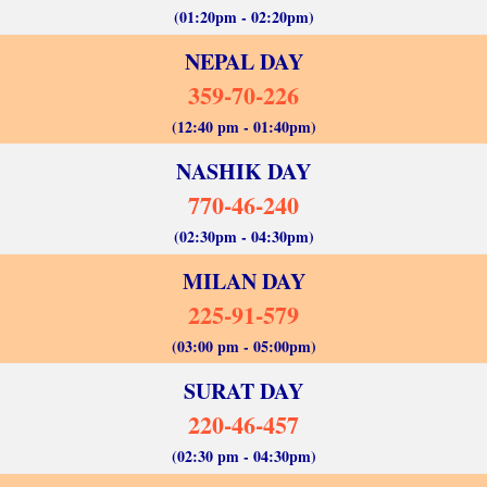
(01:20pm - 02:20pm)
NEPAL DAY
359-70-226
(12:40 pm - 01:40pm)
NASHIK DAY
770-46-240
(02:30pm - 04:30pm)
MILAN DAY
225-91-579
(03:00 pm - 05:00pm)
SURAT DAY
220-46-457
(02:30 pm - 04:30pm)