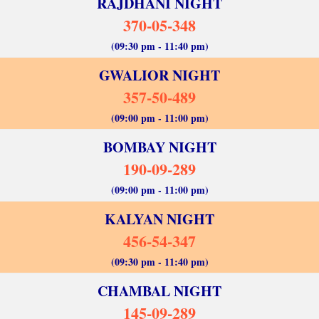
RAJDHANI NIGHT
370-05-348
(09:30 pm - 11:40 pm)
GWALIOR NIGHT
357-50-489
(09:00 pm - 11:00 pm)
BOMBAY NIGHT
190-09-289
(09:00 pm - 11:00 pm)
KALYAN NIGHT
456-54-347
(09:30 pm - 11:40 pm)
CHAMBAL NIGHT
145-09-289