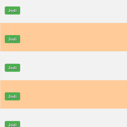
Jodi
Jodi
Jodi
Jodi
Jodi