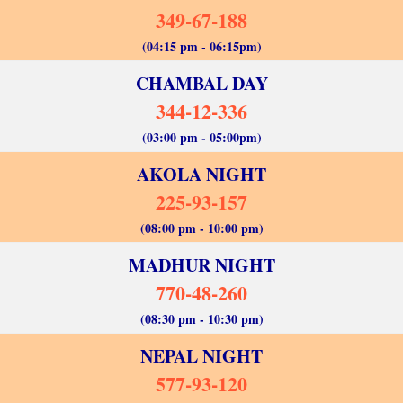
349-67-188
(04:15 pm - 06:15pm)
CHAMBAL DAY
344-12-336
(03:00 pm - 05:00pm)
AKOLA NIGHT
225-93-157
(08:00 pm - 10:00 pm)
MADHUR NIGHT
770-48-260
(08:30 pm - 10:30 pm)
NEPAL NIGHT
577-93-120