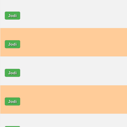
Jodi
Jodi
Jodi
Jodi