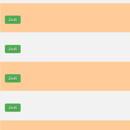
Jodi
Jodi
Jodi
Jodi