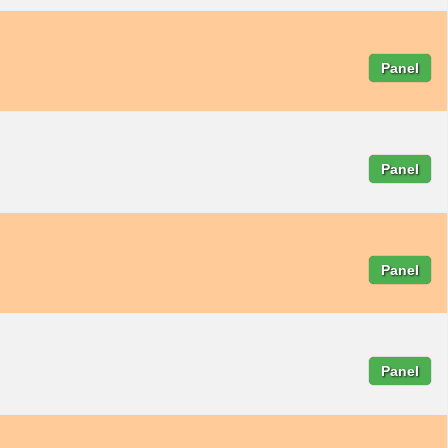
Panel
Panel
Panel
Panel