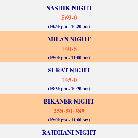
NASHIK NIGHT
569-0
(08:30 pm - 10:30 pm)
MILAN NIGHT
140-5
(09:00 pm - 11:00 pm)
SURAT NIGHT
145-0
(08:30 pm - 10:30 pm)
BIKANER NIGHT
258-50-389
(09:00 pm - 11:00 pm)
RAJDHANI NIGHT