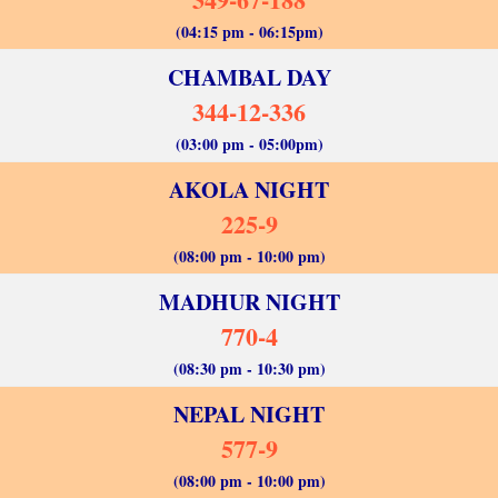
(04:15 pm - 06:15pm)
CHAMBAL DAY
344-12-336
(03:00 pm - 05:00pm)
AKOLA NIGHT
225-9
(08:00 pm - 10:00 pm)
MADHUR NIGHT
770-4
(08:30 pm - 10:30 pm)
NEPAL NIGHT
577-9
(08:00 pm - 10:00 pm)