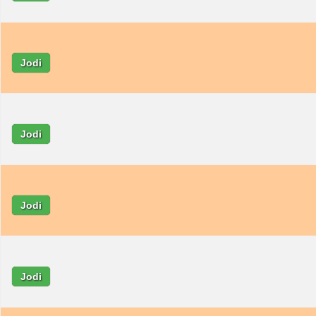
Jodi
Jodi
Jodi
Jodi