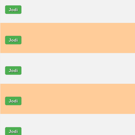
Jodi
Jodi
Jodi
Jodi
Jodi