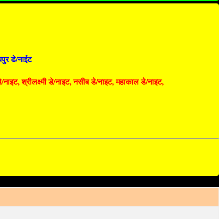
पुर डे/नाईट
 डे/नाइट, श्रीलक्ष्मी डे/नाइट, नसीब डे/नाइट, महाकाल डे/नाइट,