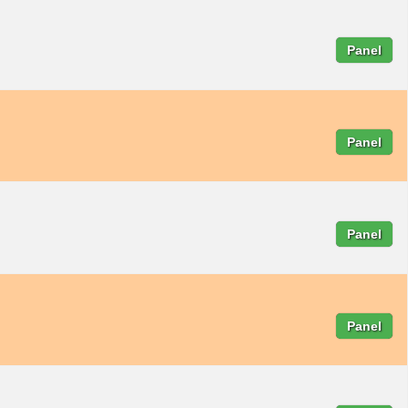
Panel
Panel
Panel
Panel