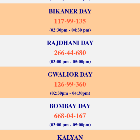
BIKANER DAY
117-99-135
(02:30pm - 04:30 pm)
RAJDHANI DAY
266-44-680
(03:00 pm - 05:00pm)
GWALIOR DAY
126-99-360
(02:30pm - 04:30pm)
BOMBAY DAY
668-04-167
(03:00 pm - 05:00pm)
KALYAN