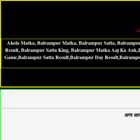
G
Akola Matka, Balrampur Matka, Balrampur Satta, Balrampur
Result, Balrampur Satta King, Balrampur Matka Aaj Ka Ank
Game,Balrampur Satta Result,Balrampur Day Result,Balramp
अगर आप 