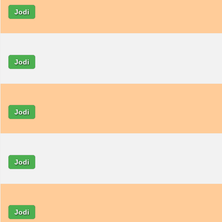
Jodi
Jodi
Jodi
Jodi
Jodi