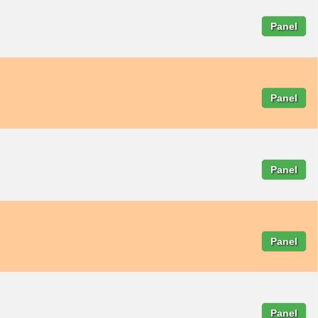
Panel
Panel
Panel
Panel
Panel