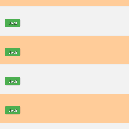
Jodi
Jodi
Jodi
Jodi