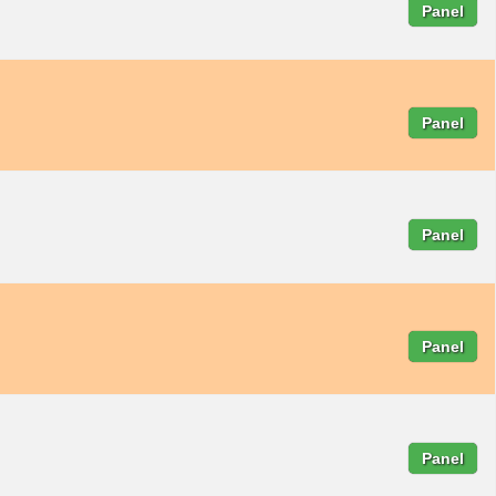
Panel
Panel
Panel
Panel
Panel