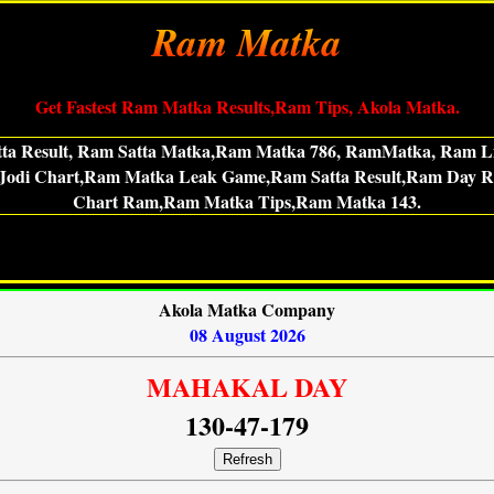
Ram Matka
Get Fastest Ram Matka Results,Ram Tips, Akola Matka.
tta Result, Ram Satta Matka,Ram Matka 786, RamMatka, Ram L
 Jodi Chart,Ram Matka Leak Game,Ram Satta Result,Ram Day Re
Chart Ram,Ram Matka Tips,Ram Matka 143.
Akola Matka Company
08 August 2026
MAHAKAL DAY
130-47-179
Refresh