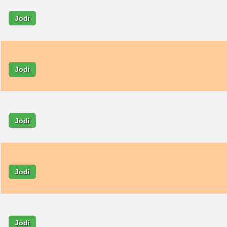
Jodi
Jodi
Jodi
Jodi
Jodi