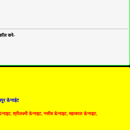
कॉल करे-
पुर डे/नाईट
 डे/नाइट, श्रीलक्ष्मी डे/नाइट, नसीब डे/नाइट, महाकाल डे/नाइट,