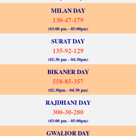
MILAN DAY
130-47-179
(03:00 pm - 05:00pm)
SURAT DAY
135-92-129
(02:30 pm - 04:30pm)
BIKANER DAY
558-85-357
(02:30pm - 04:30 pm)
RAJDHANI DAY
300-30-280
(03:00 pm - 05:00pm)
GWALIOR DAY