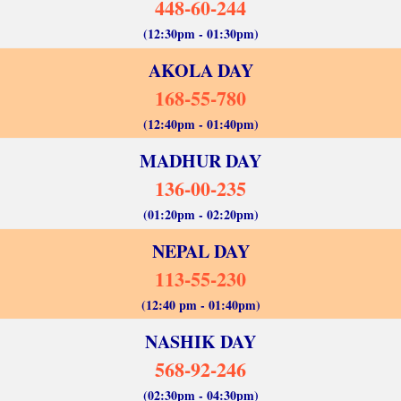
448-60-244
(12:30pm - 01:30pm)
AKOLA DAY
168-55-780
(12:40pm - 01:40pm)
MADHUR DAY
136-00-235
(01:20pm - 02:20pm)
NEPAL DAY
113-55-230
(12:40 pm - 01:40pm)
NASHIK DAY
568-92-246
(02:30pm - 04:30pm)