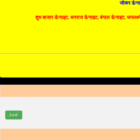
जोकर डे/ना
शुभ बाजार डे/नाइट, धनराज डे/नाइट, बंगाल डे/नाइट, धनलक्ष्मी 
Jodi