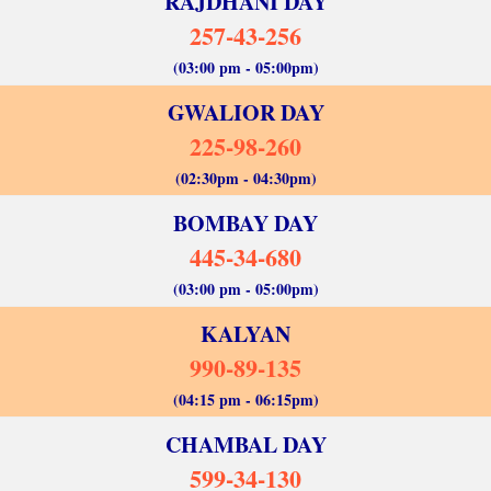
RAJDHANI DAY
257-43-256
(03:00 pm - 05:00pm)
GWALIOR DAY
225-98-260
(02:30pm - 04:30pm)
BOMBAY DAY
445-34-680
(03:00 pm - 05:00pm)
KALYAN
990-89-135
(04:15 pm - 06:15pm)
CHAMBAL DAY
599-34-130