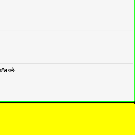
कॉल करे-