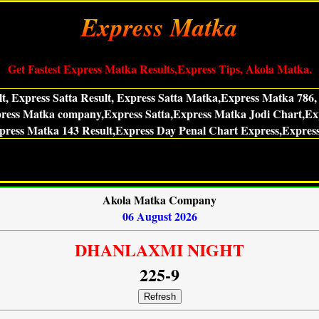
Express Matka
Get Fastest Express Matka Results,Express Tips, Akola Matka.
t, Express Satta Result, Express Satta Matka,Express Matka 786,
press Matka company,Express Satta,Express Matka Jodi Chart,E
xpress Matka 143 Result,Express Day Penal Chart Express,Expres
Akola Matka Company
06 August 2026
DHANLAXMI NIGHT
225-9
Refresh