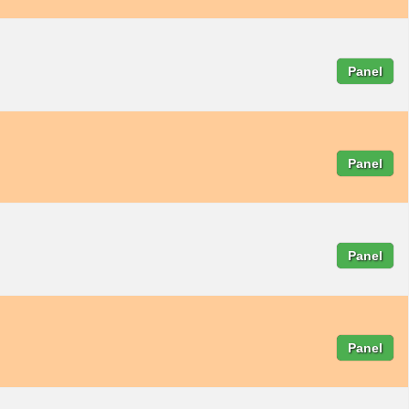
Panel
Panel
Panel
Panel