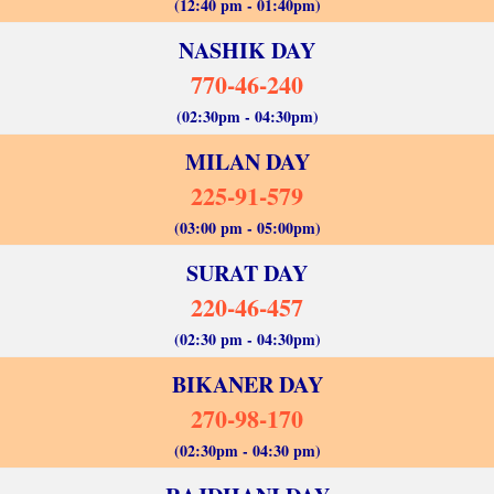
(12:40 pm - 01:40pm)
NASHIK DAY
770-46-240
(02:30pm - 04:30pm)
MILAN DAY
225-91-579
(03:00 pm - 05:00pm)
SURAT DAY
220-46-457
(02:30 pm - 04:30pm)
BIKANER DAY
270-98-170
(02:30pm - 04:30 pm)