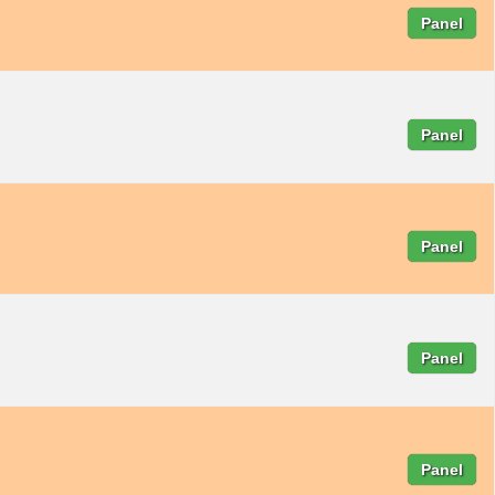
Panel
Panel
Panel
Panel
Panel