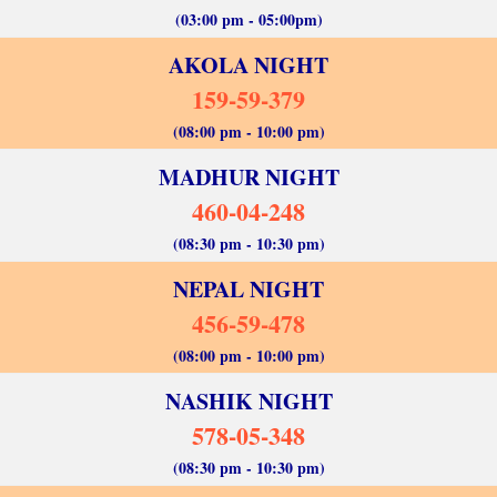
(03:00 pm - 05:00pm)
AKOLA NIGHT
159-59-379
(08:00 pm - 10:00 pm)
MADHUR NIGHT
460-04-248
(08:30 pm - 10:30 pm)
NEPAL NIGHT
456-59-478
(08:00 pm - 10:00 pm)
NASHIK NIGHT
578-05-348
(08:30 pm - 10:30 pm)