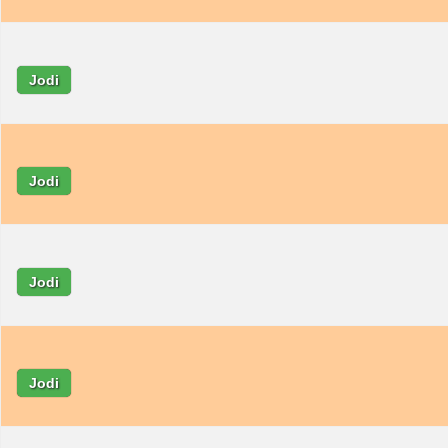
Jodi
Jodi
Jodi
Jodi