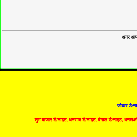
अगर आप 
जोकर डे/ना
शुभ बाजार डे/नाइट, धनराज डे/नाइट, बंगाल डे/नाइट, धनलक्ष्मी 