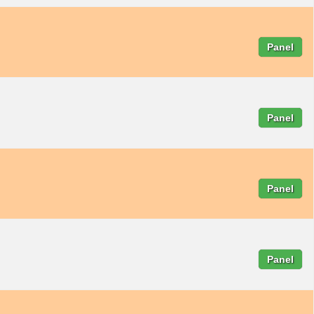
Panel
Panel
Panel
Panel