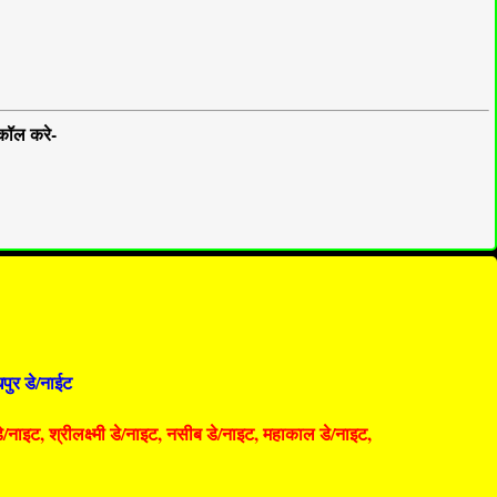
कॉल करे-
पुर डे/नाईट
 डे/नाइट, श्रीलक्ष्मी डे/नाइट, नसीब डे/नाइट, महाकाल डे/नाइट,