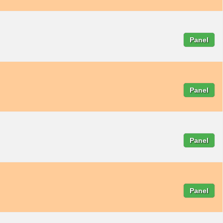
Panel
Panel
Panel
Panel