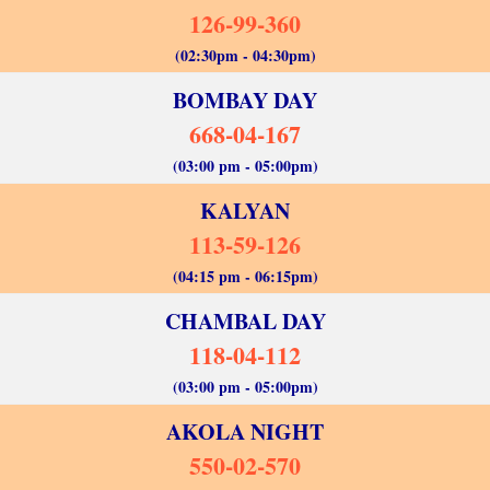
126-99-360
(02:30pm - 04:30pm)
BOMBAY DAY
668-04-167
(03:00 pm - 05:00pm)
KALYAN
113-59-126
(04:15 pm - 06:15pm)
CHAMBAL DAY
118-04-112
(03:00 pm - 05:00pm)
AKOLA NIGHT
550-02-570