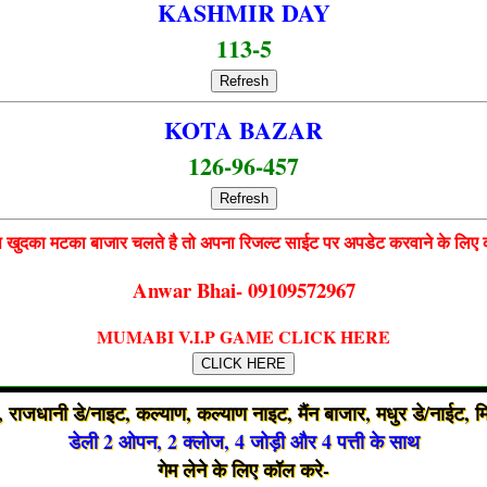
KASHMIR DAY
113-5
Refresh
KOTA BAZAR
126-96-457
Refresh
खुदका मटका बाजार चलते है तो अपना रिजल्ट साईट पर अपडेट करवाने के लिए 
Anwar Bhai- 09109572967
MUMABI V.I.P GAME CLICK HERE
CLICK HERE
 राजधानी डे/नाइट, कल्याण, कल्याण नाइट, मैंन बाजार, मधुर डे/नाईट, 
डेली 2 ओपन, 2 क्लोज, 4 जोड़ी और 4 पत्ती के साथ
गेम लेने के लिए कॉल करे-