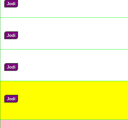
Jodi
Jodi
Jodi
Jodi