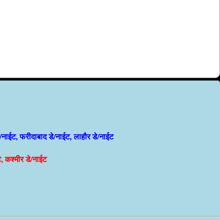
े/नाईट, फरीदाबाद डे/नाईट, लाहौर डे/नाईट
ट, कश्मीर डे/नाईट