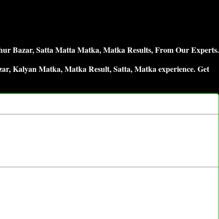
ur Bazar, Satta Matta Matka, Matka Results, From Our Experts.
r, Kalyan Matka, Matka Result, Satta, Matka experience. Get