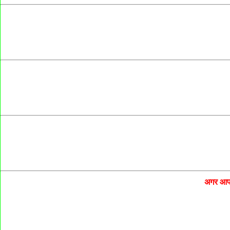
अगर आप 