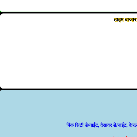
टाइम बाजार,
पिंक सिटी डे/नाईट, देसावर डे/नाईट, केर