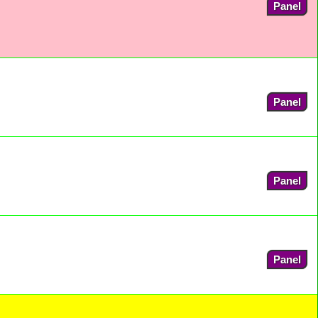
Panel
Panel
Panel
Panel