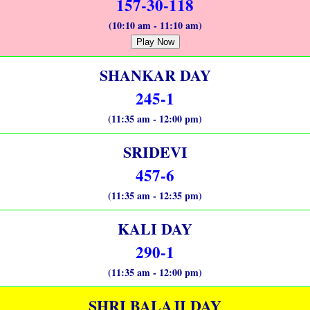
157-30-118
(10:10 am - 11:10 am)
Play Now
SHANKAR DAY
245-1
(11:35 am - 12:00 pm)
SRIDEVI
457-6
(11:35 am - 12:35 pm)
KALI DAY
290-1
(11:35 am - 12:00 pm)
SHRI BALAJI DAY