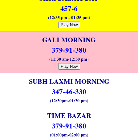
457-6
(12:35 pm - 01:35 pm)
Play Now
GALI MORNING
379-91-380
(11:30 am-12:30 pm)
Play Now
SUBH LAXMI MORNING
347-46-330
(12:30pm-01:30 pm)
TIME BAZAR
379-91-380
(01:00pm-02:00 pm)