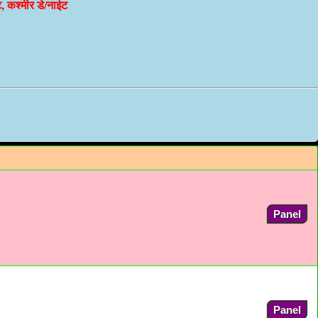
ट, कश्मीर डे/नाईट
Panel
Panel