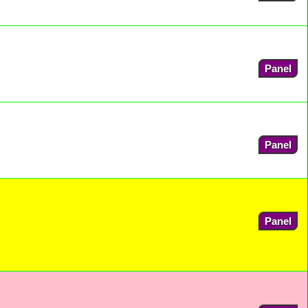
Panel
Panel
Panel