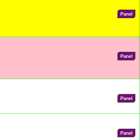
Panel
Panel
Panel
Panel