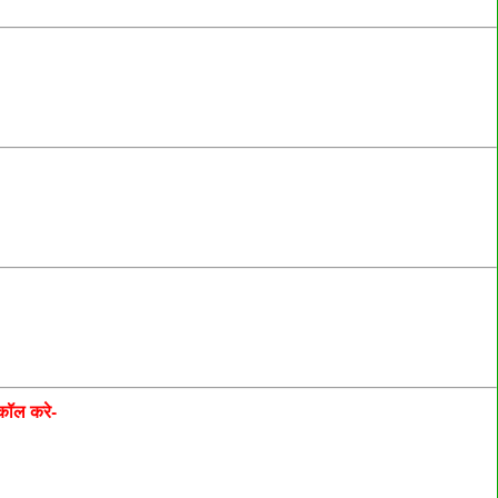
कॉल करे-