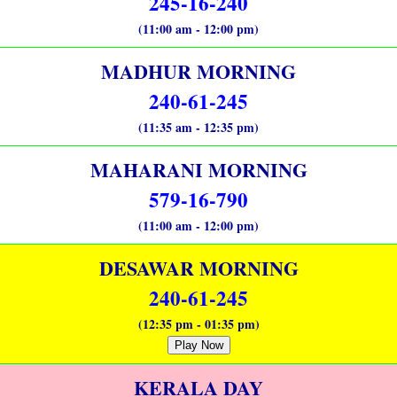
245-16-240
(11:00 am - 12:00 pm)
MADHUR MORNING
240-61-245
(11:35 am - 12:35 pm)
MAHARANI MORNING
579-16-790
(11:00 am - 12:00 pm)
DESAWAR MORNING
240-61-245
(12:35 pm - 01:35 pm)
Play Now
KERALA DAY