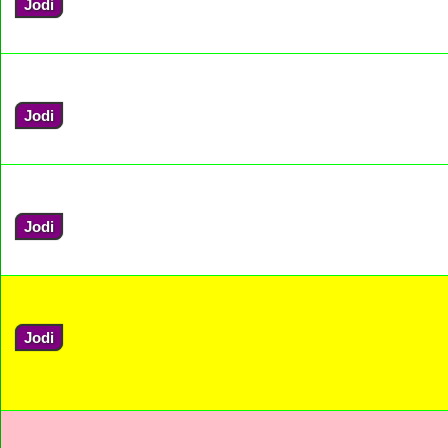
Jodi
Jodi
Jodi
Jodi