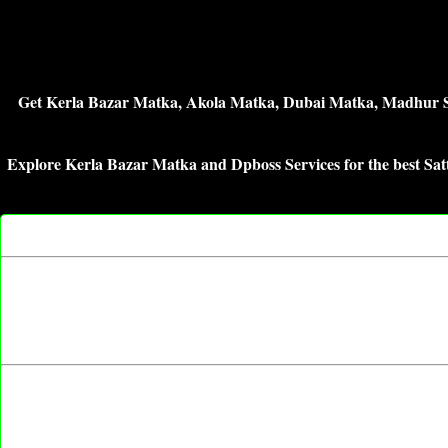
Get Kerla Bazar Matka, Akola Matka, Dubai Matka, Madhur S
Explore Kerla Bazar Matka and Dpboss Services for the best S