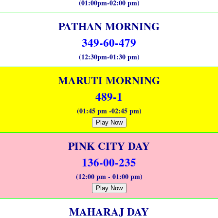
(01:00pm-02:00 pm)
PATHAN MORNING
349-60-479
(12:30pm-01:30 pm)
MARUTI MORNING
489-1
(01:45 pm -02:45 pm)
Play Now
PINK CITY DAY
136-00-235
(12:00 pm - 01:00 pm)
Play Now
MAHARAJ DAY