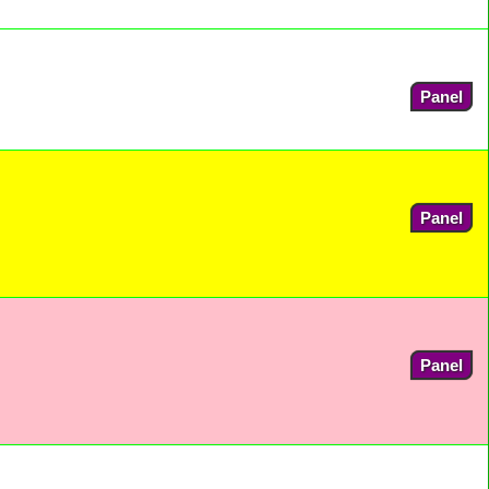
Panel
Panel
Panel