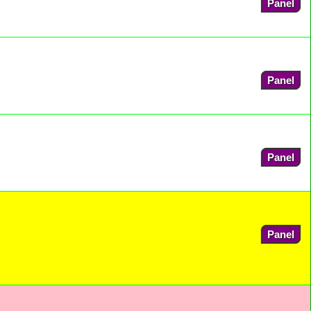
Panel
Panel
Panel
Panel