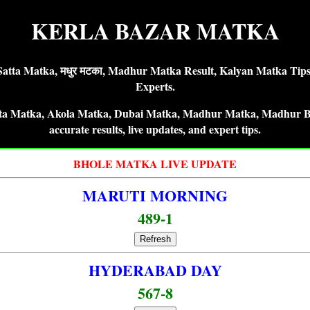
KERLA BAZAR MATKA
atta Matka, मधुर मटका, Madhur Matka Result, Kalyan Matka Tips
Experts.
atta Matka, Akola Matka, Dubai Matka, Madhur Matka, Madhur Ba
accurate results, live updates, and expert tips.
BHOLE MATKA LIVE UPDATE
MARUTI MORNING
489-1
Refresh
HYDERABAD DAY
567-8