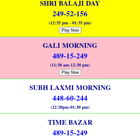
SHRI BALAJI DAY
249-52-156
(12:35 pm - 01:35 pm)
Play Now
GALI MORNING
489-15-249
(11:30 am-12:30 pm)
Play Now
SUBH LAXMI MORNING
448-60-244
(12:30pm-01:30 pm)
TIME BAZAR
489-15-249