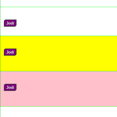
Jodi
Jodi
Jodi