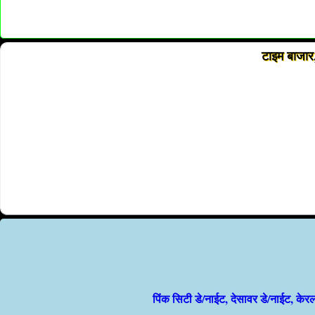
टाइम बाजार,
पिंक सिटी डे/नाईट, देसावर डे/नाईट, केर