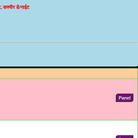
ट, कश्मीर डे/नाईट
Panel