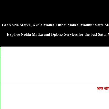
Get Noida Matka, Akola Matka, Dubai Matka, Madhur Satta Mat
Explore Noida Matka and Dpboss Services for the best Satt
अगर आप 