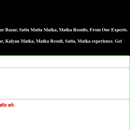
r Bazar, Satta Matta Matka, Matka Results, From Our Experts.
, Kalyan Matka, Matka Result, Satta, Matka experience. Get
कॉल करे-