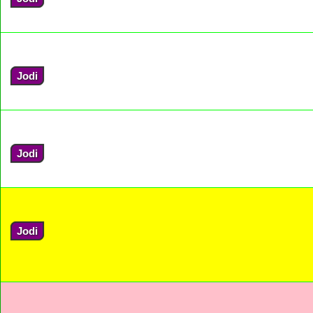
Jodi
Jodi
Jodi