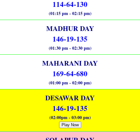
114-64-130
(01:15 pm - 02:15 pm)
MADHUR DAY
146-19-135
(01:30 pm - 02:30 pm)
MAHARANI DAY
169-64-680
(01:00 pm - 02:00 pm)
DESAWAR DAY
146-19-135
(02:00pm - 03:00 pm)
Play Now
SOLAPUR DAY