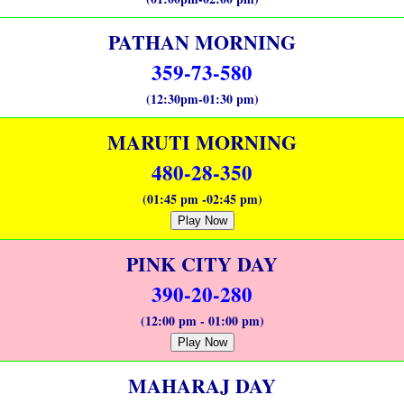
PATHAN MORNING
359-73-580
(12:30pm-01:30 pm)
MARUTI MORNING
480-28-350
(01:45 pm -02:45 pm)
Play Now
PINK CITY DAY
390-20-280
(12:00 pm - 01:00 pm)
Play Now
MAHARAJ DAY