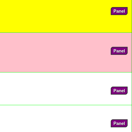
Panel
Panel
Panel
Panel