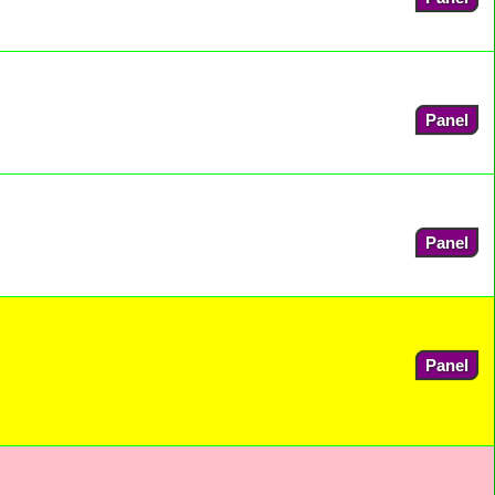
Panel
Panel
Panel