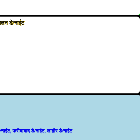
मिलन डे/नाईट
े/नाईट, फरीदाबाद डे/नाईट, लाहौर डे/नाईट