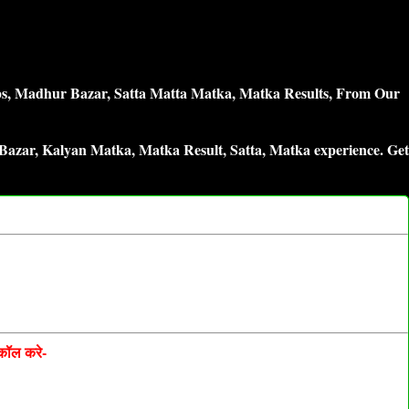
s, Madhur Bazar, Satta Matta Matka, Matka Results, From Our
azar, Kalyan Matka, Matka Result, Satta, Matka experience. Get
कॉल करे-