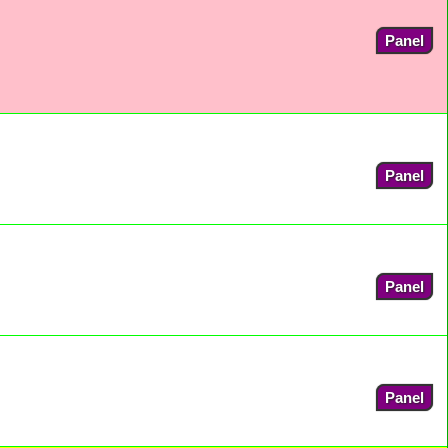
Panel
Panel
Panel
Panel