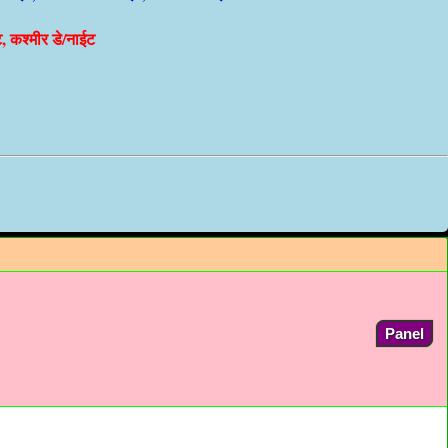
ट, कश्मीर डे/नाईट
Panel