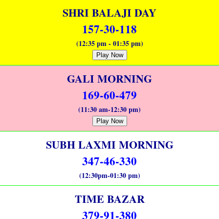
SHRI BALAJI DAY
157-30-118
(12:35 pm - 01:35 pm)
Play Now
GALI MORNING
169-60-479
(11:30 am-12:30 pm)
Play Now
SUBH LAXMI MORNING
347-46-330
(12:30pm-01:30 pm)
TIME BAZAR
379-91-380