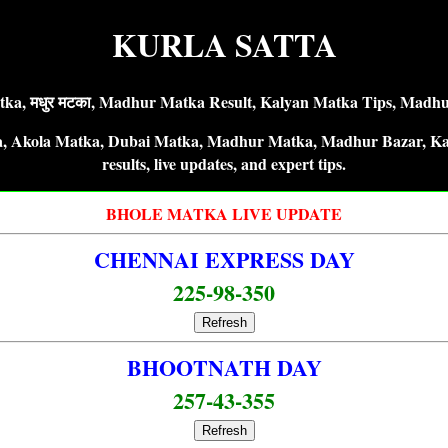
KURLA SATTA
ka, मधुर मटका, Madhur Matka Result, Kalyan Matka Tips, Madhu
tka, Akola Matka, Dubai Matka, Madhur Matka, Madhur Bazar, Kal
results, live updates, and expert tips.
BHOLE MATKA LIVE UPDATE
CHENNAI EXPRESS DAY
225-98-350
Refresh
BHOOTNATH DAY
257-43-355
Refresh