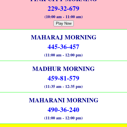
229-32-679
(10:00 am - 11:00 am)
Play Now
MAHARAJ MORNING
445-36-457
(11:00 am - 12:00 pm)
MADHUR MORNING
459-81-579
(11:35 am - 12:35 pm)
MAHARANI MORNING
490-36-240
(11:00 am - 12:00 pm)