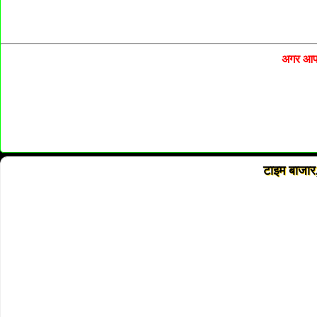
अगर आप 
टाइम बाजार,