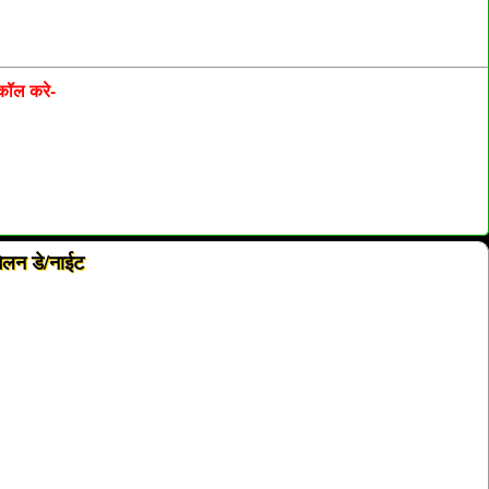
कॉल करे-
मिलन डे/नाईट