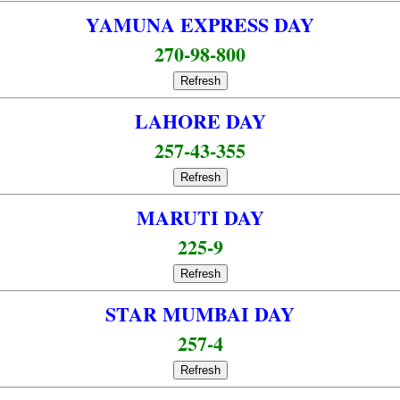
YAMUNA EXPRESS DAY
270-98-800
Refresh
LAHORE DAY
257-43-355
Refresh
MARUTI DAY
225-9
Refresh
STAR MUMBAI DAY
257-4
Refresh