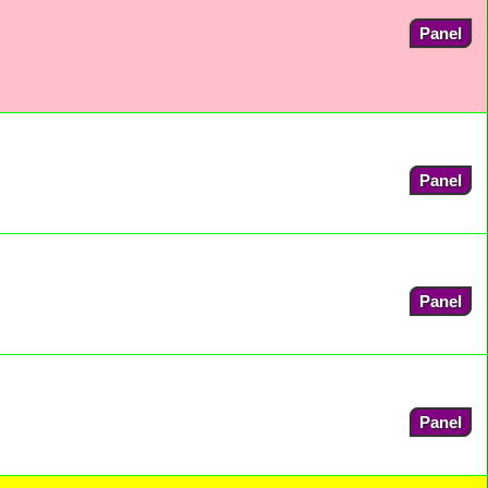
Panel
Panel
Panel
Panel